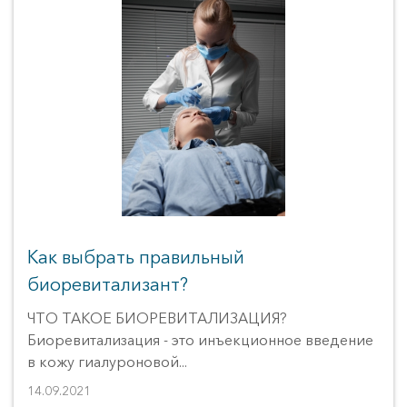
..убрать излишнюю потливость
..красивую фигуру
..эффективного релакса
..гладкую кожу без акне
..выглядеть моложе
..убрать целлюлит
..продлить свою молодость (25+)
О клинике
Врачи
Как выбрать правильный
биоревитализант?
Статьи
ЧТО ТАКОЕ БИОРЕВИТАЛИЗАЦИЯ?
Поиск
Биоревитализация - это инъекционное введение
в кожу гиалуроновой...
Юридическая информация
14.09.2021