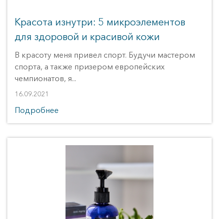
Контурная пластика 
Красота изнутри: 5 микроэлементов
Плазмолифтинг 
ПОПУЛЯРНО
для здоровой и красивой кожи
Мезотерапия 
В красоту меня привел спорт. Будучи мастером
Мезотерапия 
спорта, а также призером европейских
Мезотерапия 
чемпионатов, я...
Мезококтейль Монако 
НОВИНКА
16.09.2021
Подробнее
Массаж 
Массаж лица 
ПОПУЛЯРНО
Гидромассаж 
Массаж 
ПОПУЛЯРНО
СПА процедуры 
Нитевой лифтинг 
Нити Аптос (Нитевой лифтинг Аптос) 