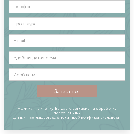
имя
*
Телефон
*
Процедура
*
E-
mail
Удобная
дата/
время
Сообщение
*
Записаться
Нажимая на кнопку, Вы даете согласие на обработку
персональных
данных и соглашаетесь c политикой конфиденциальности