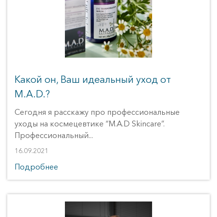
Мезонити 
Дерматология 
Я ХОЧУ!
..удалить пигмент
Какой он, Ваш идеальный уход от
..удалить сосудистые звездочки
M.A.D.?
..улучшить цвет лица
Сегодня я расскажу про профессиональные
..улучшить качество кожи
уходы на космецевтике “M.A.D Skincare”.
..четкий овал лица
Профессиональный...
..красивые губы
16.09.2021
..убрать носогубную складку
Подробнее
..убрать синяки под глазами
..красивые и здоровые волосы
..подготовиться к важному событию