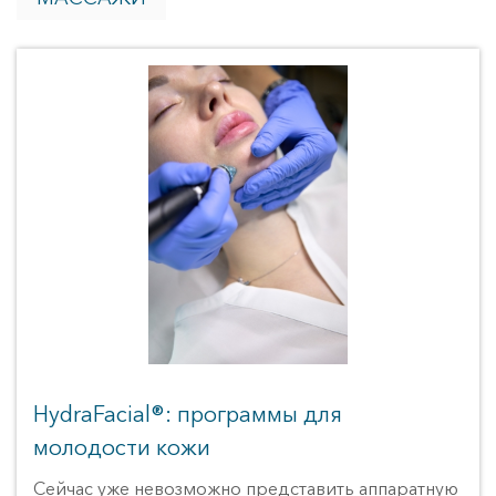
Детокс-программы GREEN PEEL 
НОВИНКА
Пилинги 
Пилинг PRX-T33 
ПОПУЛЯРНО
Ретиноевый пилинг 
Миндальный пилинг 
ТСА-пилинг 
Гликолевый пилинг 
Пилинг Джесснера 
Салициловый пилинг 
Чистки 
Атравматическая чистка лица 
Ультразвуковая чистка лица 
HydraFacial®: программы для
Аппартная косметология 
молодости кожи
SMAS-лифтинг 
ПОПУЛЯРНО
Сейчас уже невозможно представить аппаратную