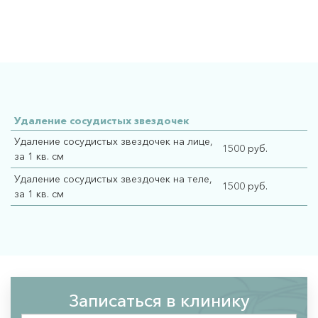
Мезонити 
Дерматология 
Я ХОЧУ!
..удалить пигмент
Удаление сосудистых звездочек
..удалить сосудистые звездочки
Удаление сосудистых звездочек на лице,
1500 руб.
..улучшить цвет лица
за 1 кв. см
..улучшить качество кожи
Удаление сосудистых звездочек на теле,
1500 руб.
за 1 кв. см
..четкий овал лица
..красивые губы
..убрать носогубную складку
..убрать синяки под глазами
..красивые и здоровые волосы
Записаться в клинику
..подготовиться к важному событию