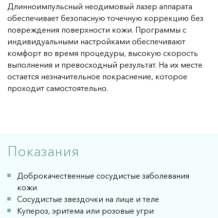
Длинноимпульсный неодимовый лазер аппарата
Микроигольчатый RF термолифтинг 
НОВИНКА
обеспечивает безопасную точечную коррекцию без
HydraFacial 
ПОПУЛЯРНО
повреждения поверхности кожи. Программы с
РФ лифтинг 
индивидуальными настройками обеспечивают
ПОПУЛЯРНО
комфорт во время процедуры, высокую скорость
Лазерное омоложение Clear Lift 
выполнения и превосходный результат. На их месте
Удаление сосудистых звёздочек 
ПОПУЛЯРНО
остается незначительное покраснение, которое
проходит самостоятельно.
AFT омоложение 
ПОПУЛЯРНО
Лазерная эпиляция 
ПОПУЛЯРНО
Лазерная шлифовка 
Лазерное удаление пигментных пятен 
Показания
Инъекционная косметология 
Релатокс 
Доброкачественные сосудистые заболевания
ПОПУЛЯРНО
кожи
Диспорт 
ПОПУЛЯРНО
Сосудистые звездочки на лице и теле
Биоревитализация 
ПОПУЛЯРНО
Купероз, эритема или розовые угри