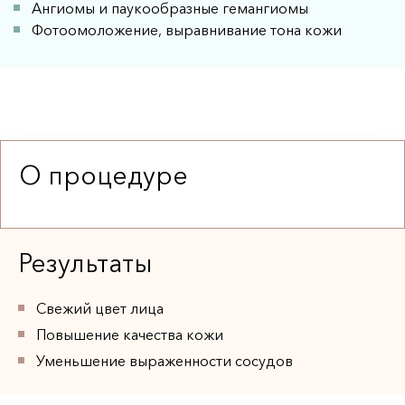
Ангиомы и паукообразные гемангиомы
Контурная пластика 
Фотоомоложение, выравнивание тона кожи
Плазмолифтинг 
ПОПУЛЯРНО
Мезотерапия 
Мезотерапия 
Мезотерапия 
О процедуре
Мезококтейль Монако 
НОВИНКА
Массаж 
Массаж лица 
ПОПУЛЯРНО
Результаты
Гидромассаж 
Массаж 
ПОПУЛЯРНО
Свежий цвет лица
СПА процедуры 
Повышение качества кожи
Уменьшение выраженности сосудов
Нитевой лифтинг 
Нити Аптос (Нитевой лифтинг Аптос) 