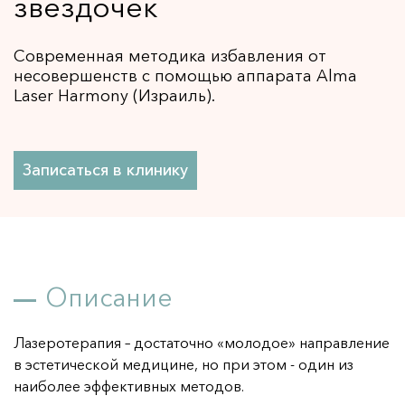
звёздочек
Детокс-программы GREEN PEEL 
НОВИНКА
Пилинги 
Современная методика избавления от
Пилинг PRX-T33 
несовершенств с помощью аппарата Alma
ПОПУЛЯРНО
Laser Harmony (Израиль).
Ретиноевый пилинг 
Миндальный пилинг 
ТСА-пилинг 
Записаться в клинику
Гликолевый пилинг 
Пилинг Джесснера 
Салициловый пилинг 
Чистки 
Атравматическая чистка лица 
Описание
Ультразвуковая чистка лица 
Лазеротерапия – достаточно «молодое» направление
Аппартная косметология 
в эстетической медицине, но при этом - один из
SMAS-лифтинг 
наиболее эффективных методов.
ПОПУЛЯРНО