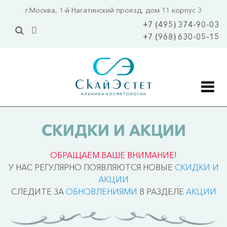
Перейти
г.Москва, 1-й Нагатинский проезд, дом 11 корпус 3
к
+7 (495) 374-90-03
основному
+7 (968) 630-05-15
содержанию
Главная
СКИДКИ И АКЦИИ
Акции
ОБРАЩАЕМ ВАШЕ ВНИМАНИЕ!
Цены
У НАС РЕГУЛЯРНО ПОЯВЛЯЮТСЯ НОВЫЕ
СКИДКИ И
Услуги
АКЦИИ
СЛЕДИТЕ ЗА
ОБНОВЛЕНИЯМИ
В РАЗДЕЛЕ
АКЦИИ
Уходовая косметология 
Уходы 
ПОПУЛЯРНО