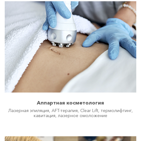
Мезонити 
Дерматология 
Я ХОЧУ!
..удалить пигмент
..удалить сосудистые звездочки
..улучшить цвет лица
..улучшить качество кожи
..четкий овал лица
..красивые губы
Аппартная косметология
..убрать носогубную складку
Лазерная эпиляция, AFT-терапия, Clear Lift, термолифтинг,
кавитация, лазерное омоложение
..убрать синяки под глазами
..красивые и здоровые волосы
..подготовиться к важному событию