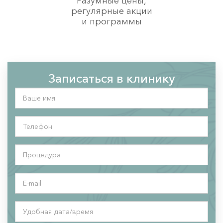
Разумные цены,
регулярные акции
и программы
Записаться в клинику
Ваше
имя
*
Телефон
*
Процедура
*
E-
mail