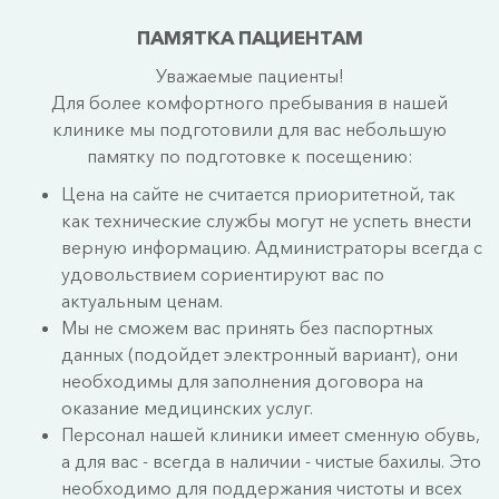
Детокс-программы GREEN PEEL 
НОВИНКА
ПАМЯТКА ПАЦИЕНТАМ
Пилинги 
Уважаемые пациенты!
Пилинг PRX-T33 
ПОПУЛЯРНО
Для более комфортного пребывания в нашей
Ретиноевый пилинг 
клинике мы подготовили для вас небольшую
памятку по подготовке к посещению:
Миндальный пилинг 
ТСА-пилинг 
Цена на сайте не считается приоритетной, так
как технические службы могут не успеть внести
Гликолевый пилинг 
верную информацию. Администраторы всегда с
Пилинг Джесснера 
удовольствием сориентируют вас по
Салициловый пилинг 
актуальным ценам.
Чистки 
Мы не сможем вас принять без паспортных
Атравматическая чистка лица 
данных (подойдет электронный вариант), они
необходимы для заполнения договора на
Ультразвуковая чистка лица 
оказание медицинских услуг.
Персонал нашей клиники имеет сменную обувь,
Аппартная косметология 
а для вас - всегда в наличии - чистые бахилы. Это
SMAS-лифтинг 
ПОПУЛЯРНО
необходимо для поддержания чистоты и всех