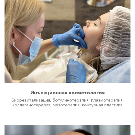
..убрать излишнюю потливость
..красивую фигуру
..эффективного релакса
..гладкую кожу без акне
..выглядеть моложе
..убрать целлюлит
..продлить свою молодость (25+)
О клинике
Врачи
Инъекционная косметология
Статьи
Биоревитализация, ботулинотерапия, плазмотерапия,
коллагенотерапия, мезотерапия, контурная пластика
Поиск
Юридическая информация