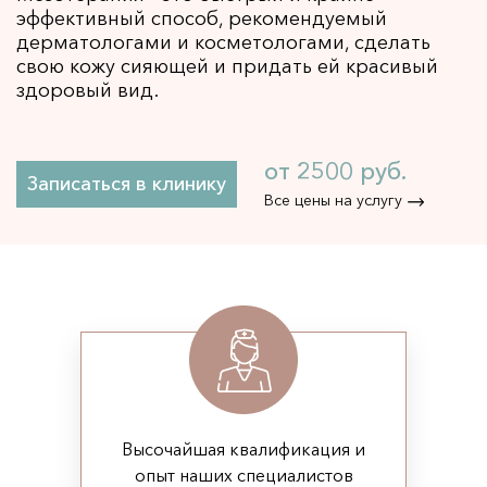
эффективный способ, рекомендуемый
Детокс-программы GREEN PEEL 
НОВИНКА
дерматологами и косметологами, сделать
Пилинги 
свою кожу сияющей и придать ей красивый
Пилинг PRX-T33 
здоровый вид.
ПОПУЛЯРНО
Ретиноевый пилинг 
Миндальный пилинг 
от 2500 руб.
Записаться в клинику
ТСА-пилинг 
Все цены на услугу
Гликолевый пилинг 
Пилинг Джесснера 
Салициловый пилинг 
Чистки 
Атравматическая чистка лица 
Ультразвуковая чистка лица 
Аппартная косметология 
Высочайшая квалификация и
SMAS-лифтинг 
ПОПУЛЯРНО
опыт наших специалистов