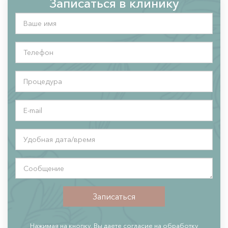
Записаться в клинику
Ваше
имя
*
Телефон
*
Процедура
*
E-
mail
Удобная
дата/
время
Сообщение
*
Записаться
Нажимая на кнопку, Вы даете согласие на обработку