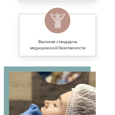
Контурная пластика 
Плазмолифтинг 
ПОПУЛЯРНО
Мезотерапия 
Мезотерапия 
Мезотерапия 
Высокие стандарты
медицинской безопасности
Мезококтейль Монако 
НОВИНКА
Массаж 
Массаж лица 
ПОПУЛЯРНО
Гидромассаж 
Массаж 
ПОПУЛЯРНО
СПА процедуры 
Нитевой лифтинг 
Нити Аптос (Нитевой лифтинг Аптос) 