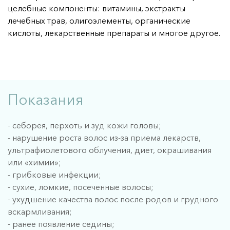
..убрать излишнюю потливость
целебные компоненты: витамины, экстракты
лечебных трав, олигоэлементы, органические
..красивую фигуру
кислоты, лекарственные препараты и многое другое.
..эффективного релакса
..гладкую кожу без акне
..выглядеть моложе
..убрать целлюлит
Показания
..продлить свою молодость (25+)
О клинике
- себорея, перхоть и зуд кожи головы;
- нарушение роста волос из-за приема лекарств,
Врачи
ультрафиолетового облучения, диет, окрашивания
или «химии»;
Статьи
- грибковые инфекции;
Поиск
- сухие, ломкие, посеченные волосы;
- ухудшение качества волос после родов и грудного
Юридическая информация
вскармливания;
- ранее появление седины;