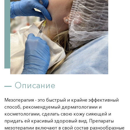
Мезонити 
Дерматология 
Я ХОЧУ!
..удалить пигмент
..удалить сосудистые звездочки
..улучшить цвет лица
..улучшить качество кожи
..четкий овал лица
Описание
..красивые губы
..убрать носогубную складку
Мезотерапия - это быстрый и крайне эффективный
способ, рекомендуемый дерматологами и
..убрать синяки под глазами
косметологами, сделать свою кожу сияющей и
..красивые и здоровые волосы
придать ей красивый здоровый вид. Препараты
..подготовиться к важному событию
мезотерапии включают в свой состав разнообразные