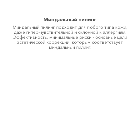
Мезонити 
Миндальный пилинг
Дерматология 
Миндальный пилинг подходит для любого типа кожи,
даже гипер-чувствительной и склонной к аллергиям.
Эффективность, минимальные риски - основные цели
Я ХОЧУ!
эстетической коррекции, которым соответствует
миндальный пилинг.
..удалить пигмент
..удалить сосудистые звездочки
..улучшить цвет лица
..улучшить качество кожи
..четкий овал лица
..красивые губы
..убрать носогубную складку
..убрать синяки под глазами
..красивые и здоровые волосы
..подготовиться к важному событию