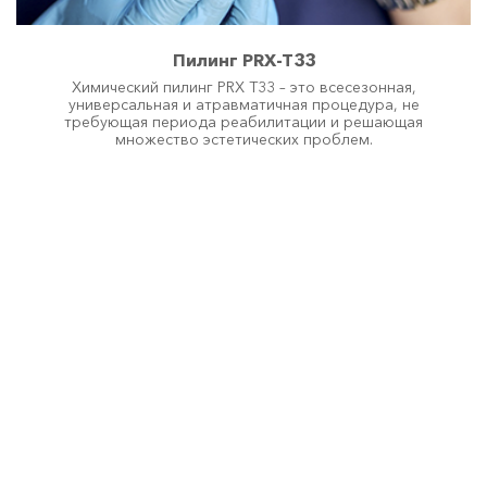
Микроигольчатый RF термолифтинг 
НОВИНКА
HydraFacial 
ПОПУЛЯРНО
Пилинг PRX-T33
Химический пилинг PRX T33 – это всесезонная,
РФ лифтинг 
ПОПУЛЯРНО
универсальная и атравматичная процедура, не
требующая периода реабилитации и решающая
Лазерное омоложение Clear Lift 
множество эстетических проблем.
Удаление сосудистых звёздочек 
ПОПУЛЯРНО
AFT омоложение 
ПОПУЛЯРНО
Лазерная эпиляция 
ПОПУЛЯРНО
Лазерная шлифовка 
Лазерное удаление пигментных пятен 
Инъекционная косметология 
Релатокс 
ПОПУЛЯРНО
Диспорт 
ПОПУЛЯРНО
Биоревитализация 
ПОПУЛЯРНО