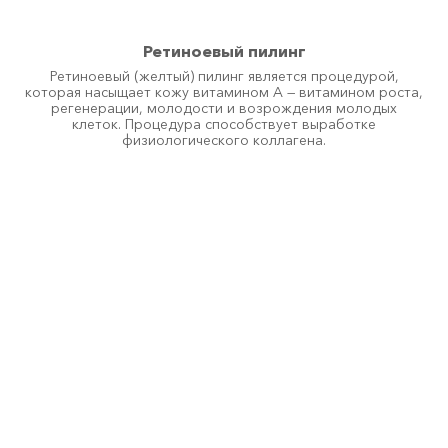
Контурная пластика 
Плазмолифтинг 
ПОПУЛЯРНО
Ретиноевый пилинг
Ретиноевый (желтый) пилинг является процедурой,
Мезотерапия 
которая насыщает кожу витамином А — витамином роста,
регенерации, молодости и возрождения молодых
клеток. Процедура способствует выработке
Мезотерапия 
физиологического коллагена.
Мезотерапия 
Мезококтейль Монако 
НОВИНКА
Массаж 
Массаж лица 
ПОПУЛЯРНО
Гидромассаж 
Массаж 
ПОПУЛЯРНО
СПА процедуры 
Нитевой лифтинг 
Нити Аптос (Нитевой лифтинг Аптос) 