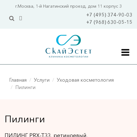
Перейти
г.Москва, 1-й Нагатинский проезд, дом 11 корпус 3
к
+7 (495) 374-90-03
основному
+7 (968) 630-05-15
содержанию
Главная
Главная
Услуги
Уходовая косметология
Акции
Пилинги
Цены
Услуги
Пилинги
Уходовая косметология 
Уходы 
ПОПУЛЯРНО
ПИЛИНГ PRX-T33, ретиноевый,