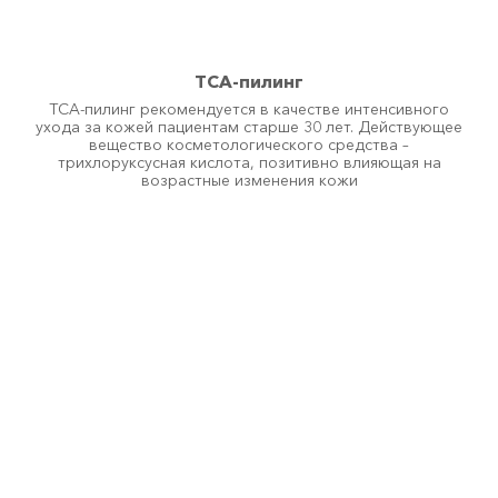
..убрать излишнюю потливость
..красивую фигуру
ТСА-пилинг
..эффективного релакса
ТСА-пилинг рекомендуется в качестве интенсивного
..гладкую кожу без акне
ухода за кожей пациентам старше 30 лет. Действующее
вещество косметологического средства –
..выглядеть моложе
трихлоруксусная кислота, позитивно влияющая на
возрастные изменения кожи
..убрать целлюлит
..продлить свою молодость (25+)
О клинике
Врачи
Статьи
Поиск
Юридическая информация