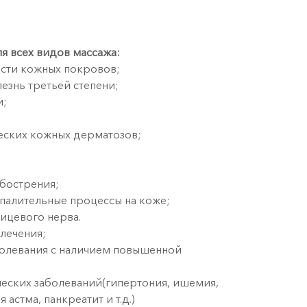
я всех видов массажа:
сти кожных покровов;
езнь третьей степени;
и;
еских кожных дерматозов;
обострения;
спалительные процессы на коже;
лицевого нерва.
 лечения;
болевания с наличием повышенной
ческих заболеваний(гипертония, ишемия,
 астма, панкреатит и т.д.)