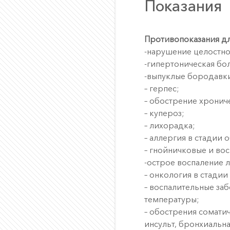
Показания
Противопоказания дл
-нарушение целостно
-гипертоническая бол
-выпуклые бородавк
– герпес;
– обострение хронич
– купероз;
– лихорадка;
– аллергия в стадии 
– гнойничковые и во
-острое воспаление 
– онкология в стадии
– воспалительные за
температуры;
– обострения сомати
инсульт, бронхиальная