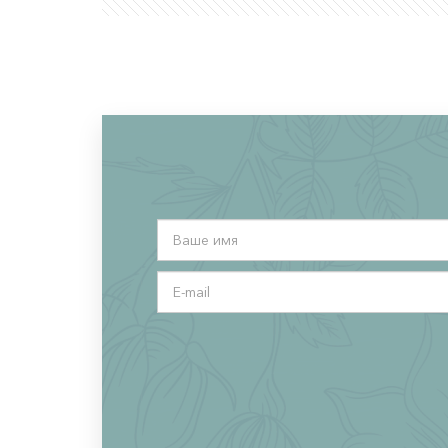
Ваше
имя
*
E-
mail