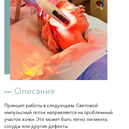
Мезонити 
Дерматология 
Я ХОЧУ!
..удалить пигмент
..удалить сосудистые звездочки
..улучшить цвет лица
..улучшить качество кожи
..четкий овал лица
..красивые губы
Описание
..убрать носогубную складку
Принцип работы в следующем. Световой
..убрать синяки под глазами
импульсный поток направляется на проблемный
..красивые и здоровые волосы
участок кожи. Это может быть пятно пигмента,
..подготовиться к важному событию
сосуды или другие дефекты.