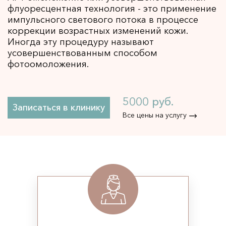
флуоресцентная технология - это применение
Детокс-программы GREEN PEEL 
НОВИНКА
импульсного светового потока в процессе
Пилинги 
коррекции возрастных изменений кожи.
Пилинг PRX-T33 
Иногда эту процедуру называют
ПОПУЛЯРНО
усовершенствованным способом
Ретиноевый пилинг 
фотоомоложения.
Миндальный пилинг 
ТСА-пилинг 
5000 руб.
Гликолевый пилинг 
Записаться в клинику
Все цены на услугу
Пилинг Джесснера 
Салициловый пилинг 
Чистки 
Атравматическая чистка лица 
Ультразвуковая чистка лица 
Аппартная косметология 
SMAS-лифтинг 
ПОПУЛЯРНО