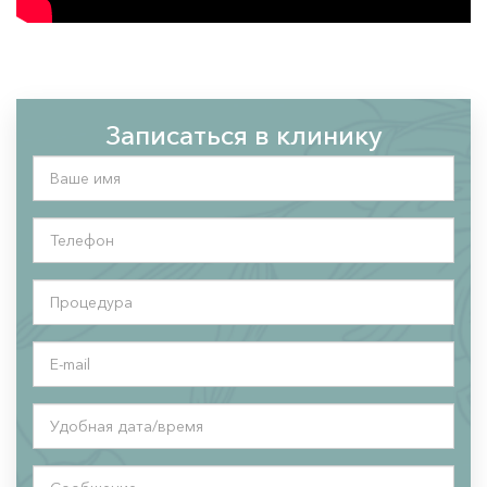
Записаться в клинику
Ваше
имя
*
Телефон
*
Процедура
*
E-
mail
Удобная