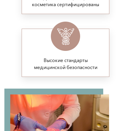
Контурная пластика 
косметика сертифицированы
Плазмолифтинг 
ПОПУЛЯРНО
Мезотерапия 
Мезотерапия 
Мезотерапия 
Мезококтейль Монако 
НОВИНКА
Высокие стандарты
медицинской безопасности
Массаж 
Массаж лица 
ПОПУЛЯРНО
Гидромассаж 
Массаж 
ПОПУЛЯРНО
СПА процедуры 
Нитевой лифтинг 
Нити Аптос (Нитевой лифтинг Аптос) 