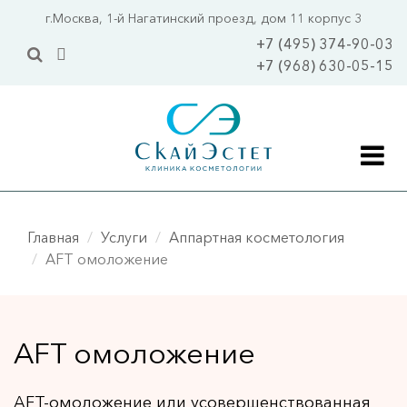
Перейти
г.Москва, 1-й Нагатинский проезд, дом 11 корпус 3
к
+7 (495) 374-90-03
основному
+7 (968) 630-05-15
содержанию
Главная
Главная
Услуги
Аппартная косметология
Акции
AFT омоложение
Цены
Услуги
AFT омоложение
Уходовая косметология 
Уходы 
ПОПУЛЯРНО
AFT-омоложение или усовершенствованная