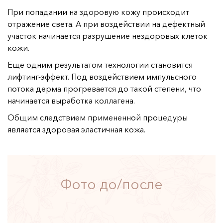
..убрать излишнюю потливость
При попадании на здоровую кожу происходит
..красивую фигуру
отражение света. А при воздействии на дефектный
участок начинается разрушение нездоровых клеток
..эффективного релакса
кожи.
..гладкую кожу без акне
Еще одним результатом технологии становится
..выглядеть моложе
лифтинг-эффект. Под воздействием импульсного
..убрать целлюлит
потока дерма прогревается до такой степени, что
..продлить свою молодость (25+)
начинается выработка коллагена.
О клинике
Общим следствием примененной процедуры
является здоровая эластичная кожа.
Врачи
Статьи
Поиск
Фото до/после
Юридическая информация