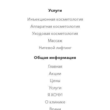
..убрать излишнюю потливость
Услуги
..красивую фигуру
..эффективного релакса
Инъекционная косметология
..гладкую кожу без акне
Аппаратная косметология
Уходовая косметология
..выглядеть моложе
Массаж
..убрать целлюлит
Нитевой лифтинг
..продлить свою молодость (25+)
Общая информация
О клинике
Главная
Врачи
Акции
Статьи
Цены
Услуги
Поиск
Я ХОЧУ!
Юридическая информация
О клинике
Врачи