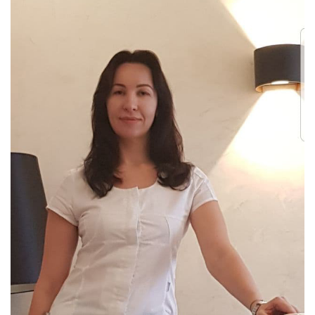
Детокс-программы GREEN PEEL 
НОВИНКА
Пилинги 
Пилинг PRX-T33 
ПОПУЛЯРНО
Ретиноевый пилинг 
Миндальный пилинг 
ТСА-пилинг 
Гликолевый пилинг 
Пилинг Джесснера 
Салициловый пилинг 
Чистки 
Атравматическая чистка лица 
Ультразвуковая чистка лица 
Аппартная косметология 
SMAS-лифтинг 
ПОПУЛЯРНО