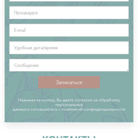
*
Контурная пластика 
Телефон
*
Плазмолифтинг 
ПОПУЛЯРНО
Процедура
Мезотерапия 
*
Мезотерапия 
E-
mail
Мезотерапия 
Мезококтейль Монако 
Удобная
НОВИНКА
дата/
время
Массаж 
Сообщение
*
Записаться
Массаж лица 
ПОПУЛЯРНО
Гидромассаж 
Нажимая на кнопку, Вы даете согласие на обработку
Массаж 
ПОПУЛЯРНО
персональных
данных и соглашаетесь c политикой конфиденциальности
СПА процедуры 
Нитевой лифтинг 
Нити Аптос (Нитевой лифтинг Аптос) 